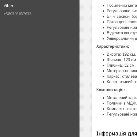
Посилений мета
Регульована вис
+380505657653
Бічні захисні б
Потовщені полиц
Регульовані ніж
Відкрита констр
Універсальний д
Характеристики:
Висота: 192 см.
Ширина: 120 см
Глибина: 32 см.
Матеріал полиць
Каркас: сталева
Колір: темний г
Комплектація:
Металевий карка
Полички з МДФ.
Комплект гвинтів
Регульовані ніж
Інформація дл