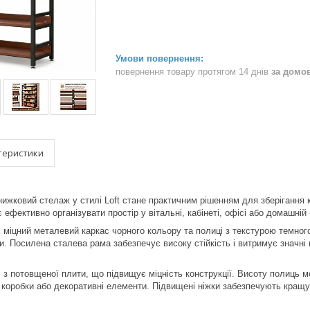
повернення товару протягом 14 днів
за домо
теристики
ижковий стелаж у стилі Loft стане практичним рішенням для зберігання к
є ефективно організувати простір у вітальні, кабінеті, офісі або домашній б
міцний металевий каркас чорного кольору та полиці з текстурою темного
и. Посилена сталева рама забезпечує високу стійкість і витримує значні 
з потовщеної плити, що підвищує міцність конструкції. Висоту полиць 
у, коробки або декоративні елементи. Підвищені ніжки забезпечують кра