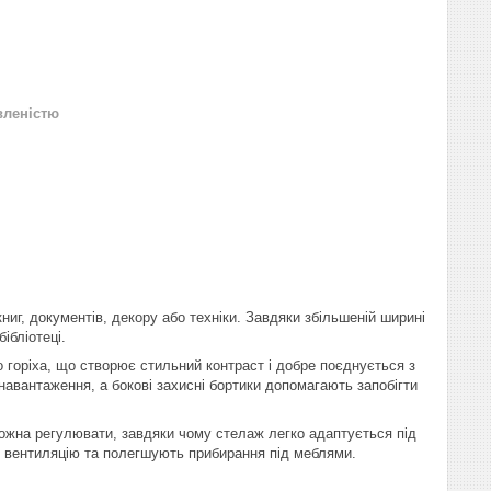
вленістю
ниг, документів, декору або техніки. Завдяки збільшеній ширині
ібліотеці.
 горіха, що створює стильний контраст і добре поєднується з
навантаження, а бокові захисні бортики допомагають запобігти
можна регулювати, завдяки чому стелаж легко адаптується під
щу вентиляцію та полегшують прибирання під меблями.