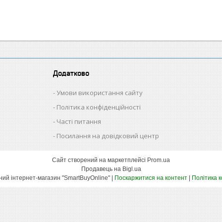
Додатково
Умови використання сайту
Політика конфіденційності
Часті питання
Посилання на довідковий центр
Сайт створений на маркетплейсі
Prom.ua
Продавець на Bigl.ua
Оптово-роздрібний інтернет-магазин "SmartBuyOnline" |
Поскаржитися на контент
|
Політика 