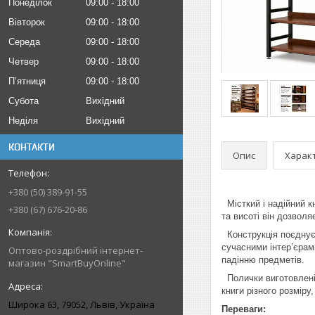
Понеділок
09:00
18:00
Вівторок
09:00
18:00
Середа
09:00
18:00
Четвер
09:00
18:00
Пʼятниця
09:00
18:00
Субота
Вихідний
Неділя
Вихідний
КОНТАКТИ
Опис
Харак
+380 (50) 389-91-55
Місткий і надійний кн
+380 (67) 676-20-86
та висоті він дозволя
Конструкція поєднує 
сучасними інтер’єрам
Оптово-роздрібний інтернет-
падінню предметів.
магазин "SmartBuyOnline"
Полички виготовлені 
книги різного розмір
Широка 63, 79052, Львів, Україна
Переваги: