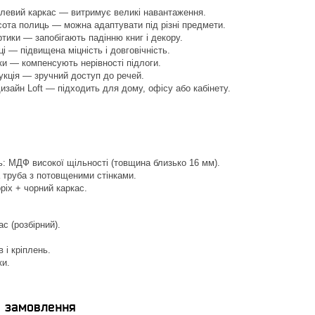
левий каркас — витримує великі навантаження.
ота полиць — можна адаптувати під різні предмети.
ортики — запобігають падінню книг і декору.
і — підвищена міцність і довговічність.
ки — компенсують нерівності підлоги.
укція — зручний доступ до речей.
изайн Loft — підходить для дому, офісу або кабінету.
.
: МДФ високої щільності (товщина близько 16 мм).
 труба з потовщеними стінками.
оріх + чорний каркас.
с (розбірний).
 і кріплень.
ки.
я замовлення