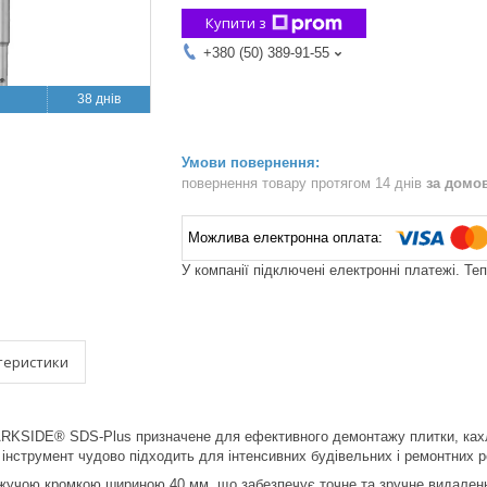
Купити з
+380 (50) 389-91-55
38 днів
повернення товару протягом 14 днів
за домо
У компанії підключені електронні платежі. Те
теристики
KSIDE® SDS-Plus призначене для ефективного демонтажу плитки, кахлю 
інструмент чудово підходить для інтенсивних будівельних і ремонтних ро
чою кромкою шириною 40 мм, що забезпечує точне та зручне видалення 