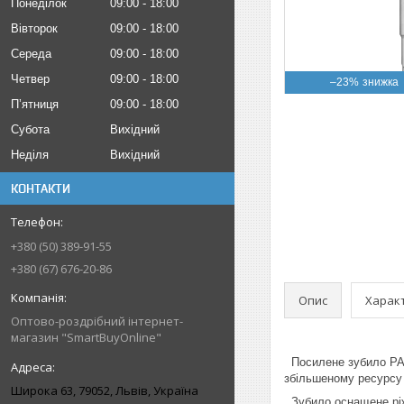
Понеділок
09:00
18:00
Вівторок
09:00
18:00
Середа
09:00
18:00
Четвер
09:00
18:00
–23%
Пʼятниця
09:00
18:00
Субота
Вихідний
Неділя
Вихідний
КОНТАКТИ
+380 (50) 389-91-55
+380 (67) 676-20-86
Опис
Харак
Оптово-роздрібний інтернет-
магазин "SmartBuyOnline"
Посилене зубило PAR
збільшеному ресурсу 
Широка 63, 79052, Львів, Україна
Зубило оснащене ріжу