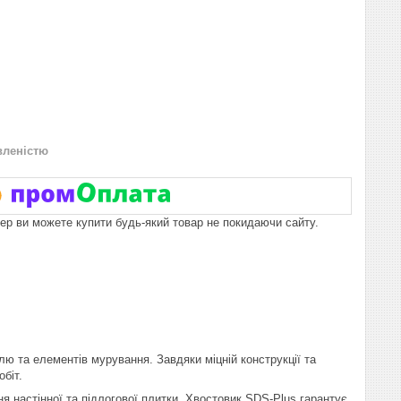
вленістю
пер ви можете купити будь-який товар не покидаючи сайту.
та елементів мурування. Завдяки міцній конструкції та
біт.
настінної та підлогової плитки. Хвостовик SDS-Plus гарантує