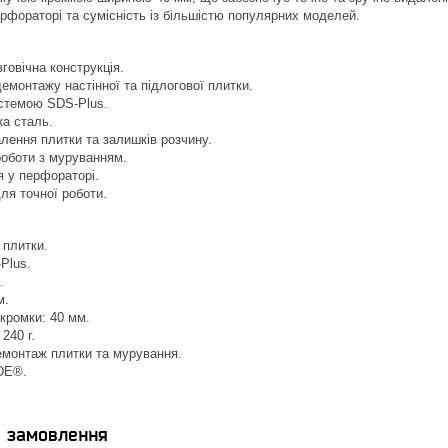
ерфораторі та сумісність із більшістю популярних моделей.
говічна конструкція.
емонтажу настінної та підлогової плитки.
истемою SDS-Plus.
ка сталь.
лення плитки та залишків розчину.
роботи з муруванням.
я у перфораторі.
ля точної роботи.
 плитки.
Plus.
.
м.
кромки: 40 мм.
240 г.
емонтаж плитки та мурування.
DE®.
я замовлення