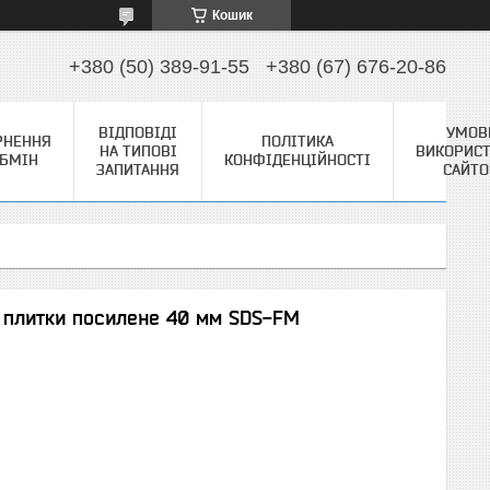
Кошик
+380 (50) 389-91-55
+380 (67) 676-20-86
ВІДПОВІДІ
УМОВ
РНЕННЯ
ПОЛІТИКА
НА ТИПОВІ
ВИКОРИС
ОБМІН
КОНФІДЕНЦІЙНОСТІ
ЗАПИТАННЯ
САЙТ
 плитки посилене 40 мм SDS-FM