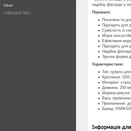
надійну фіксацію у п
Переваги:
+380505657653
Посилена та дов
Підходить для д
Сумісність із с
Міцна зносостій
Ефективне вида
Підходить для 
Надійна фіксаці
Зручна форма д
Характеристики:
Тип: зубило для
Кріплення: SDS-
Матеріал: сталь
Довжина: 250 м
Ширина ріжучої 
Вага: приблизно 
Призначення: д
Бренд: PARKSI
Інформація дл