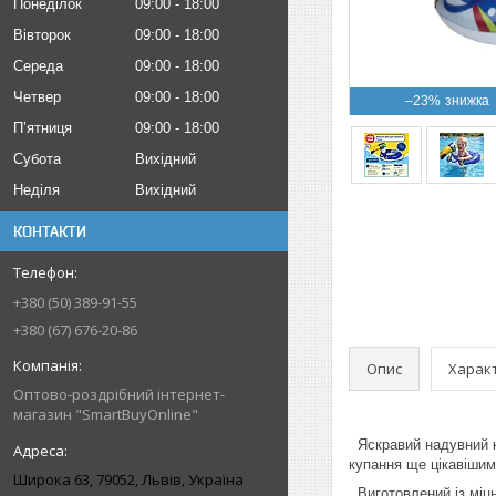
Понеділок
09:00
18:00
Вівторок
09:00
18:00
Середа
09:00
18:00
Четвер
09:00
18:00
–23%
Пʼятниця
09:00
18:00
Субота
Вихідний
Неділя
Вихідний
КОНТАКТИ
+380 (50) 389-91-55
+380 (67) 676-20-86
Опис
Харак
Оптово-роздрібний інтернет-
магазин "SmartBuyOnline"
Яскравий надувний кр
купання ще цікавішим.
Широка 63, 79052, Львів, Україна
Виготовлений із міцн