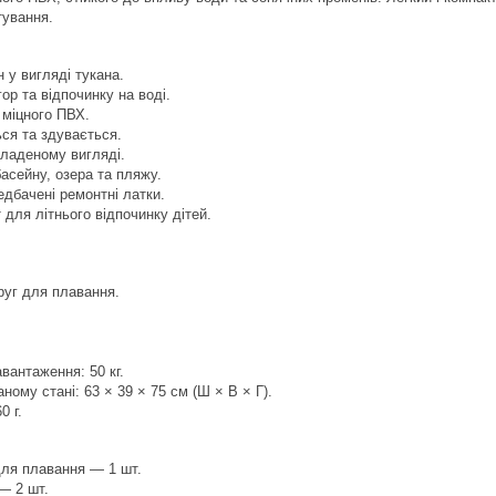
тування.
 у вигляді тукана.
ор та відпочинку на воді.
 міцного ПВХ.
ся та здувається.
кладеному вигляді.
асейну, озера та пляжу.
едбачені ремонтні латки.
 для літнього відпочинку дітей.
руг для плавання.
антаження: 50 кг.
ному стані: 63 × 39 × 75 см (Ш × В × Г).
0 г.
для плавання — 1 шт.
— 2 шт.