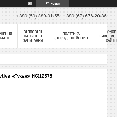
Кошик
+380 (50) 389-91-55
+380 (67) 676-20-86
ВІДПОВІДІ
УМОВ
РНЕННЯ
ПОЛІТИКА
НА ТИПОВІ
ВИКОРИС
ОБМІН
КОНФІДЕНЦІЙНОСТІ
ЗАПИТАННЯ
САЙТ
ytive «Тукан» HG11057B