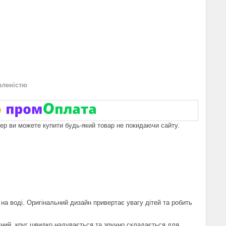
вленістю
пер ви можете купити будь-який товар не покидаючи сайту.
на воді. Оригінальний дизайн привертає увагу дітей та робить
тний, круг швидко надувається та зручно складається для