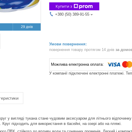
Купити з
+380 (50) 389-91-55
29 днів
повернення товару протягом 14 днів
за домо
У компанії підключені електронні платежі. Те
теристики
уг у вигляді тукана стане чудовим аксесуаром для літнього відпочинку 
 Круг підходить для використання в басейні, на озері або на пляжі.
ого ПВХ, стійкого до впливу води та сонячних променів. Легкий і компак