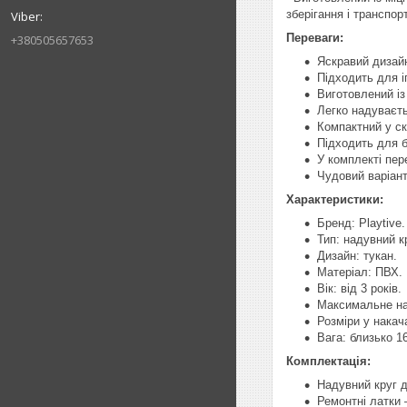
зберігання і транспор
Переваги:
+380505657653
Яскравий дизайн
Підходить для іг
Виготовлений із
Легко надуваєть
Компактний у с
Підходить для б
У комплекті пер
Чудовий варіант
Характеристики:
Бренд: Playtive.
Тип: надувний к
Дизайн: тукан.
Матеріал: ПВХ.
Вік: від 3 років.
Максимальне нав
Розміри у накача
Вага: близько 16
Комплектація:
Надувний круг 
Ремонтні латки 