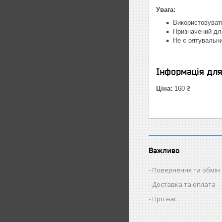
Увага:
Використовуват
Призначений дл
Не є рятувальни
Інформація дл
Ціна:
160 ₴
Важливо
Повернення та обмін
Доставка та оплата
Про нас