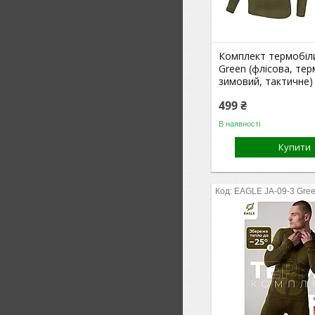
Комплект термобіли
Green (флісова, тер
зимовий, тактичне)
499 ₴
В наявності
Купити
EAGLE JA-09-3 Gre