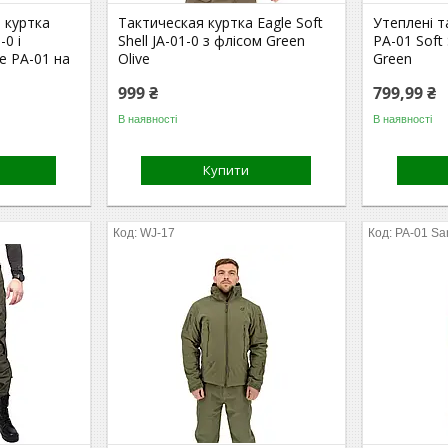
 куртка
Тактическая куртка Eagle Soft
Утеплені т
-0 і
Shell JA-01-0 з флісом Green
PA-01 Soft 
e PA-01 на
Olive
Green
999 ₴
799,99 ₴
В наявності
В наявності
Купити
WJ-17
PA-01 Sa