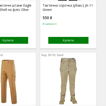
актичні штани Eagle
Тактична сорочка (убакс) JA-11
Shell на флісі Olive
Green
550 ₴
В наявності
Купити
Купити
nd
SP-02 Sand