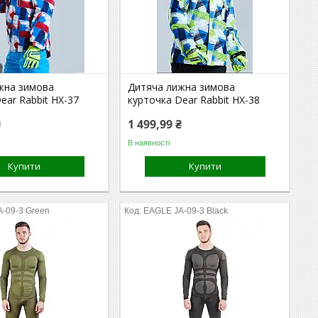
жна зимова
Дитяча лижна зимова
ear Rabbit HX-37
курточка Dear Rabbit HX-38
₴
1 499,99 ₴
В наявності
Купити
Купити
-09-3 Green
EAGLE JA-09-3 Black