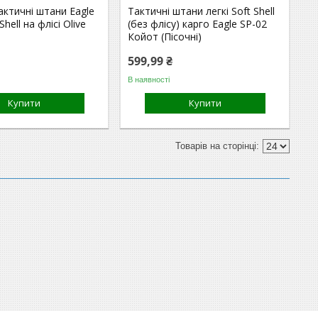
актичні штани Eagle
Тактичні штани легкі Soft Shell
Shell на флісі Olive
(без флісу) карго Eagle SP-02
Койот (Пісочні)
599,99 ₴
В наявності
Купити
Купити