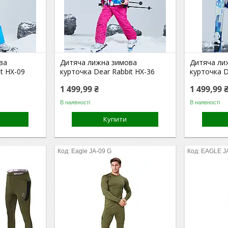
ва
Дитяча лижна зимова
Дитяча ли
t HX-09
курточка Dear Rabbit HX-36
курточка D
1 499,99 ₴
1 499,99 
В наявності
В наявності
Купити
Eagle JA-09 G
EAGLE JA