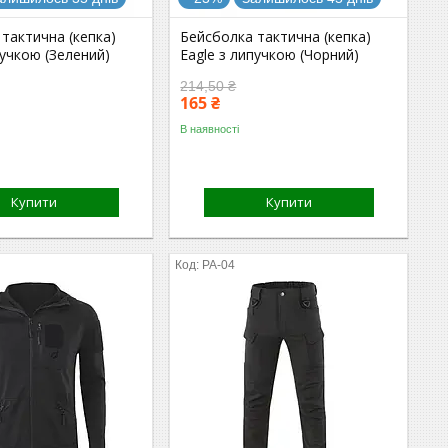
тактична (кепка)
Бейсболка тактична (кепка)
пучкою (Зелений)
Eagle з липучкою (Чорний)
214,50 ₴
165 ₴
В наявності
Купити
Купити
PA-04