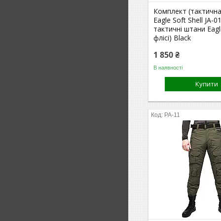
Комплект (тактична
Eagle Soft Shell JA-01
тактичні штани Eagl
флісі) Black
1 850 ₴
В наявності
Купити
PA-11