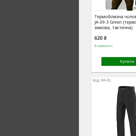
Термобілизна чолов
JA-09-3 Green (терм
зимова, тактична)
620 ₴
В наявності
Купити
PA-01