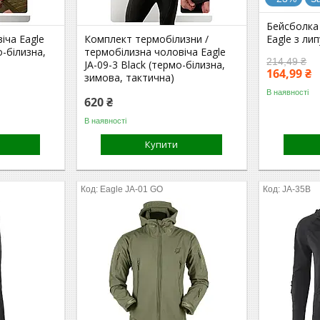
Бейсболка 
іча Eagle
Комплект термобілизни /
Eagle з ли
о-білизна,
термобілизна чоловіча Eagle
214,49 ₴
JA-09-3 Black (термо-білизна,
164,99 ₴
зимова, тактична)
В наявності
620 ₴
В наявності
Купити
Eagle JA-01 GO
JA-35B