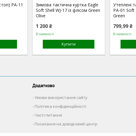
стоп) PA-11
Зимова тактична куртка Eagle
Утеплені т
Soft Shell WJ-17 із флісом Green
PA-01 Soft 
Olive
Green
1 200 ₴
799,99 ₴
В наявності
В наявності
Купити
Додатково
Умови використання сайту
Політика конфіденційності
Часті питання
Посилання на довідковий центр