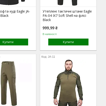
офта-худі Eagle JA-
Утеплені тактичні штани Eagle
 Black
PA-04 IX7 Soft Shell на флісі
Black
999,99 ₴
В наявності
Купити
Купити
G
JA-11