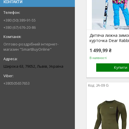
КОНТАКТИ
+380 (50) 389-91-55
+380 (67) 676-20-86
Дитяча лижна зимо
курточка Dear Rabbi
Оптово-роздрібний інтернет-
магазин "SmartBuyOnline"
1 499,99 ₴
В наявності
Широка 63, 79052, Львів, Україна
Купити
+380505657653
JA-09 G