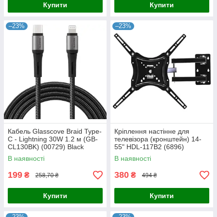
Купити
Купити
–23%
–23%
Кабель Glasscove Braid Type-
Кріплення настінне для
C - Lightning 30W 1.2 м (GB-
телевізора (кронштейн) 14-
CL130BK) (00729) Black
55" HDL-117B2 (6896)
В наявності
В наявності
199
380
₴
₴
258,70 ₴
494 ₴
Купити
Купити
–23%
–23%