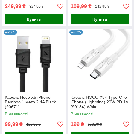
249,99
109,99
₴
₴
324,99 ₴
142,99 ₴
Купити
Купити
–23%
–23%
Кабель Hoco X5 iPhone
Кабель HOCO X84 Type-C to
Bamboo 1 метр 2.4A Black
iPhone (Lightning) 20W PD 1м
(90671)
(99184) White
В наявності
В наявності
99,99
199
₴
₴
129,99 ₴
258,70 ₴