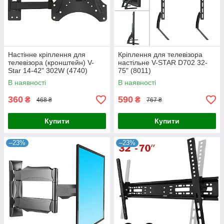
Настінне кріплення для
Кріплення для телевізора
телевізора (кронштейн) V-
настільне V-STAR D702 32-
Star 14-42" 302W (4740)
75" (8011)
В наявності
В наявності
360
590
₴
₴
468 ₴
767 ₴
Купити
Купити
–23%
–23%