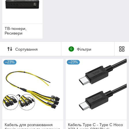
ТВ-тюнери,
Ресивери
Сортування
0
Фільтри
–23%
–23%
Кабель для розпаювання
Кабель Type C - Type C Hoco