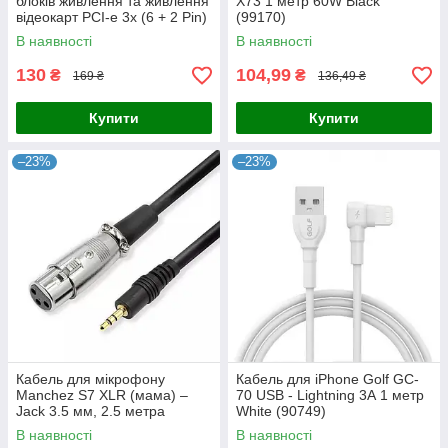
блоків живлення та живлення
X73 1 метр 60W Black
відеокарт PCI-e 3х (6 + 2 Pin)
(99170)
12 +18 AWG 50+20 см
В наявності
В наявності
130
104,99
₴
₴
169 ₴
136,49 ₴
Купити
Купити
–23%
–23%
Кабель для мікрофону
Кабель для iPhone Golf GC-
Manchez S7 XLR (мама) –
70 USB - Lightning 3А 1 метр
Jack 3.5 мм, 2.5 метра
White (90749)
В наявності
В наявності