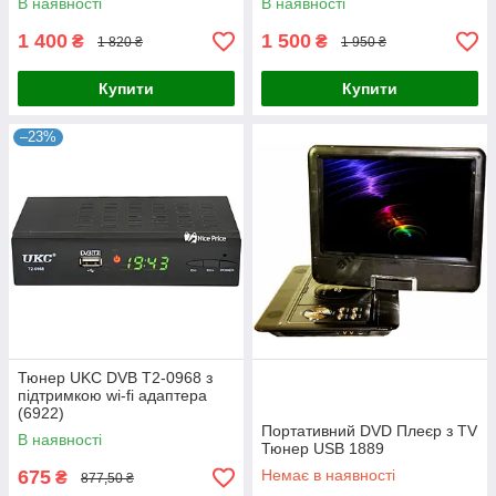
В наявності
В наявності
1 400
1 500
₴
₴
1 820 ₴
1 950 ₴
Купити
Купити
–23%
Тюнер UKC DVB T2-0968 з
підтримкою wi-fi адаптера
(6922)
Портативний DVD Плеєр з TV
В наявності
Тюнер USB 1889
675
Немає в наявності
₴
877,50 ₴