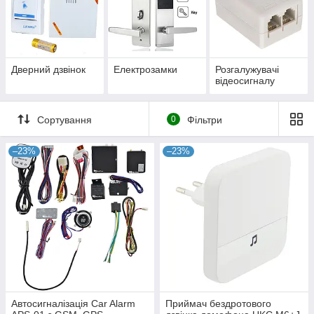
Дверний дзвінок
Електрозамки
Розгалужувачі
відеосигналу
Сортування
0
Фільтри
–23%
–23%
Автосигналізація Car Alarm
Приймач бездротового