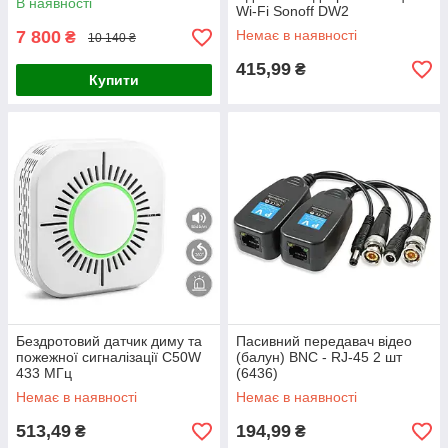
В наявності
Wi-Fi Sonoff DW2
7 800
Немає в наявності
₴
10 140 ₴
415,99
₴
Купити
Бездротовий датчик диму та
Пасивний передавач відео
пожежної сигналізації C50W
(балун) BNC - RJ-45 2 шт
433 МГц
(6436)
Немає в наявності
Немає в наявності
513,49
194,99
₴
₴