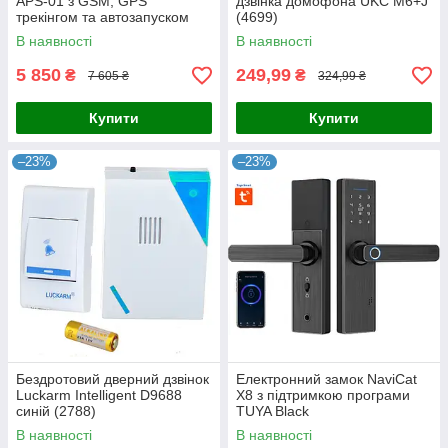
APS-01 з GSM, GPS
дзвінка домофона UKC M6+J
трекінгом та автозапуском
(4699)
двигуна та APP (5615)
В наявності
В наявності
5 850
249,99
₴
₴
7 605 ₴
324,99 ₴
Купити
Купити
–23%
–23%
Бездротовий дверний дзвінок
Електронний замок NaviCat
Luckarm Intelligent D9688
X8 з підтримкою програми
синій (2788)
TUYA Black
В наявності
В наявності