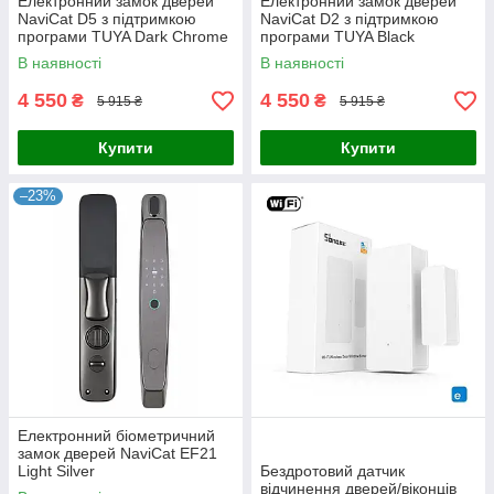
Електронний замок дверей
Електронний замок дверей
NaviCat D5 з підтримкою
NaviCat D2 з підтримкою
програми TUYA Dark Chrome
програми TUYA Black
В наявності
В наявності
4 550
4 550
₴
₴
5 915 ₴
5 915 ₴
Купити
Купити
–23%
Електронний біометричний
замок дверей NaviCat EF21
Light Silver
Бездротовий датчик
відчинення дверей/віконців