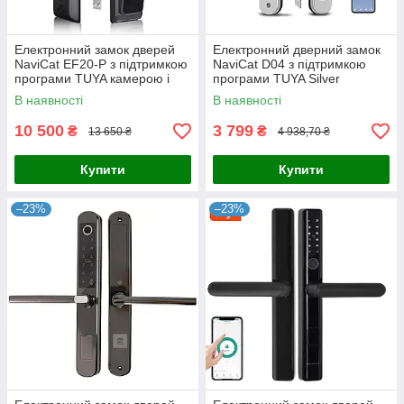
Електронний замок дверей
Електронний дверний замок
NaviCat EF20-P з підтримкою
NaviCat D04 з підтримкою
програми TUYA камерою і
програми TUYA Silver
Face ID Grey
В наявності
В наявності
10 500
3 799
₴
₴
13 650 ₴
4 938,70 ₴
Купити
Купити
–23%
–23%