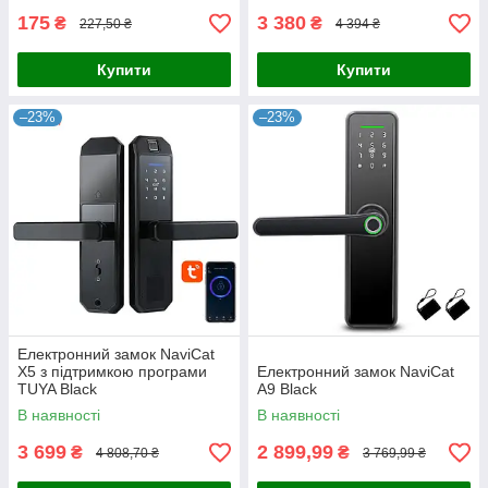
175
3 380
₴
₴
227,50 ₴
4 394 ₴
Купити
Купити
–23%
–23%
Електронний замок NaviCat
X5 з підтримкою програми
Електронний замок NaviCat
TUYA Black
A9 Black
В наявності
В наявності
3 699
2 899,99
₴
₴
4 808,70 ₴
3 769,99 ₴